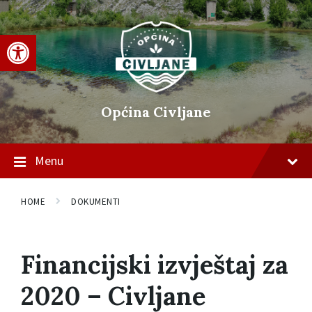
Skip
Skip
Skip
to
to
to
content
main
footer
Open toolbar
navigation
Općina Civljane
Menu
HOME
DOKUMENTI
Financijski izvještaj za
2020 – Civljane