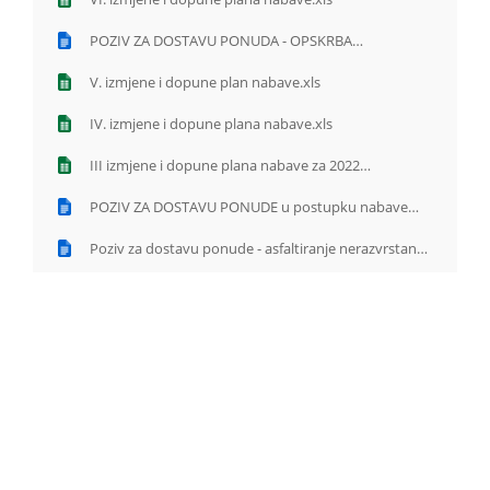
POZIV ZA DOSTAVU PONUDA - OPSKRBA
ELEKTRIČNOM ENERGIJOM.doc
V. izmjene i dopune plan nabave.xls
IV. izmjene i dopune plana nabave.xls
III izmjene i dopune plana nabave za 2022
godinu.xlsx
POZIV ZA DOSTAVU PONUDE u postupku nabave
radova Asfaltiranje nerazvrstanih cesta na području
Općine Civljane.DOC
Poziv za dostavu ponude - asfaltiranje nerazvrstanih
cesta na području općine Civljane.doc
Plan Nabave II izmjene i dopune 2022 godina 8 06
2022.xls
Plan-nabave-2020.xlsx
Obavljanje komunalne djelatnosti održavanja
nerazvrstanih cesta na području Općine Civljane.pdf
Odluka o odabiru najpovoljnije ponude u predmetu
jednostavne nabave Nabava opreme i usluga
instalacije te pripadajuća jamstva za potrebe
Odluka o odabiru Asfaltiranje nerazvrstanih cesta na
realizacije INICIJATIVVE WiFi4EU.pdf
području Općine Civljane u naselju Civljane (Jojići 2 i