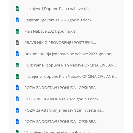
I. Izmjene i Dopune Plana nabave.xls
Registar Ugovora za 2023 godinu.docx
Plan Nabave 2024. godina.xls
PRAVILNIK O PROVOĐENJU POSTUPKA
JEDNOSTAVNE NABAVE.odt
Dokumentacija jednostavne nabave 2023. godine,
računovođa.docx
III. Izmjene i dopune Plan Nabave OPĆINA CIVLJANE
- 2023.xls
II Izmjene i dopune Plan Nabave OPĆINA CIVLJANE -
2023.xls
POZIV ZA DOSTAVU PONUDA - OPSKRBA
ELEKTRIČNOM ENERGIJOM 2023.doc
REGISTAR UGOVORA za 2022. godinu.docx
POZIV za Asfaltiranje nerazvrstanih cesta na
području Općine Civljane u naselju .doc
POZIV ZA DOSTAVU PONUDA - OPSKRBA
ELEKTRIČNOM ENERGIJOM - 07-22.doc
VI. izmjene i dopune plana nabave.xls