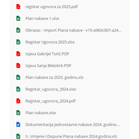
registar ugovora za 2025.pdf
Plan nabave 1.xlsx
Obrazac - Import Plana nabave - v10-a983c007-a247-
4b54-9ef6-8f5046b18eef (1).xlsx
Registar Ugovora 2025.xlsx
Izjava Gabrijel Totić.PDF
Izjava Sanja Blelobrk.PDF
Plan nabave za 2025. godinu.xls
Registar_ugovora_2024.xlsx
Registar_ugovora_2024.pdf
Plan nabave.xlsx
Dokumentacija jednostavne nabave 2024. godine,
računovođa.docx
II. Izmjene i Dopune Plana nabave 2024.godina.xls