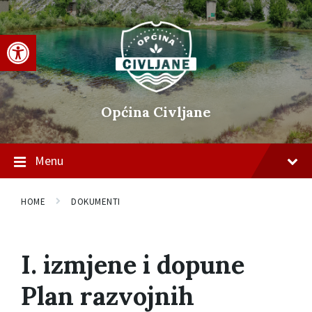
Skip
Skip
Skip
to
to
to
content
main
footer
Open toolbar
navigation
Općina Civljane
Menu
HOME
DOKUMENTI
I. izmjene i dopune
Plan razvojnih