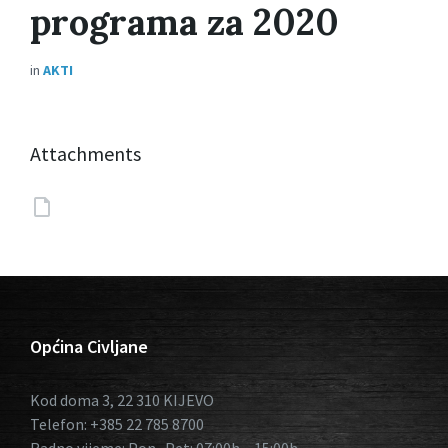
programa za 2020
in
AKTI
Attachments
Općina Civljane
Kod doma 3, 22 310 KIJEVO
Telefon: +385 22 785 8700
Radno vijeme: Pon- Pet: 07:00h – 15:00h