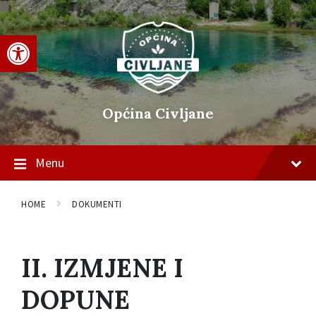
Skip
Skip
Skip
to
to
to
content
main
footer
Open toolbar
navigation
Općina Civljane
Menu
HOME
DOKUMENTI
II. IZMJENE I
DOPUNE