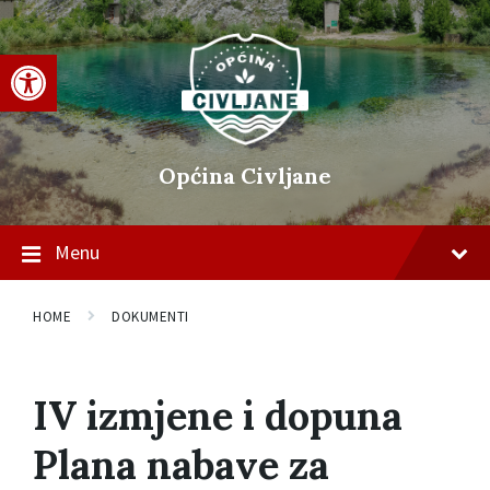
Skip
Skip
Skip
to
to
to
content
main
footer
Open toolbar
navigation
Općina Civljane
Menu
HOME
DOKUMENTI
IV izmjene i dopuna
Plana nabave za