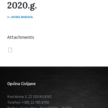
2020.g.
in
JAVNA NABAVA
Attachments
Općina Civljane
Kod doma 3, 22 310 KIJEVO
Telefon: +385 22 785 8700
Radno vijeme: Pon- Pet: 07:00h – 15:00h