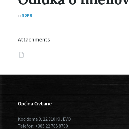
in
GDPR
Attachments
Općina Civljane
Kod doma 3, 22 310 KIJEVO
Telefon: +385 22 785 8700