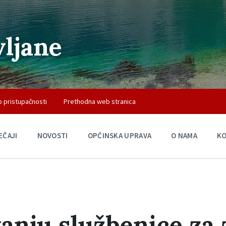
vljane
o pristupačnosti
Prethodna web stranica
EČAJI
NOVOSTI
OPĆINSKA UPRAVA
O NAMA
K
nju službenice za 