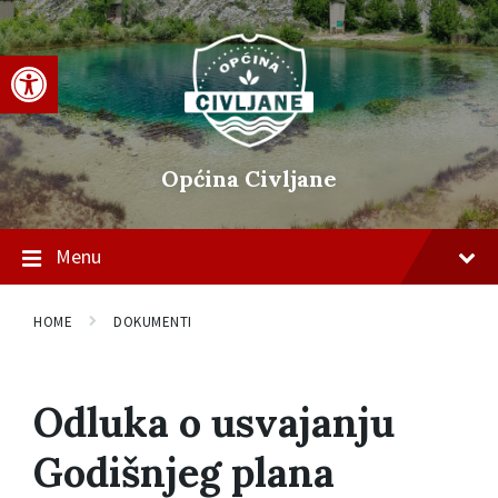
Skip
Skip
Skip
to
to
to
content
main
footer
Open toolbar
navigation
Općina Civljane
Menu
HOME
DOKUMENTI
Odluka o usvajanju
Godišnjeg plana