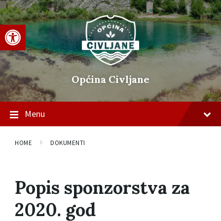
Skip
Skip
Skip
to
to
to
content
main
footer
Open toolbar
navigation
Općina Civljane
Menu
HOME
DOKUMENTI
Popis sponzorstva za
2020. god