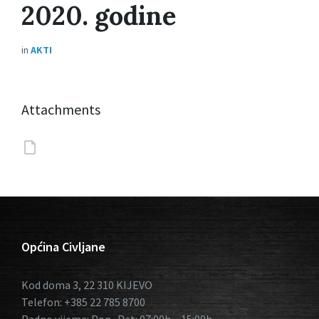
2020. godine
in
AKTI
Attachments
Općina Civljane
Kod doma 3, 22 310 KIJEVO
Telefon: +385 22 785 8700
Radno vijeme: Pon- Pet: 07:00h – 15:00h