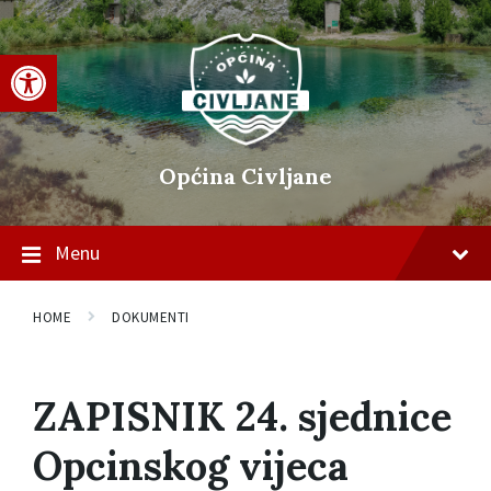
Skip
Skip
Skip
to
to
to
content
main
footer
Open toolbar
navigation
Općina Civljane
Menu
HOME
DOKUMENTI
ZAPISNIK 24. sjednice
Opcinskog vijeca