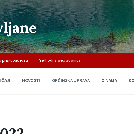
vljane
o pristupačnosti
Prethodna web stranica
EČAJI
NOVOSTI
OPĆINSKA UPRAVA
O NAMA
K
2022