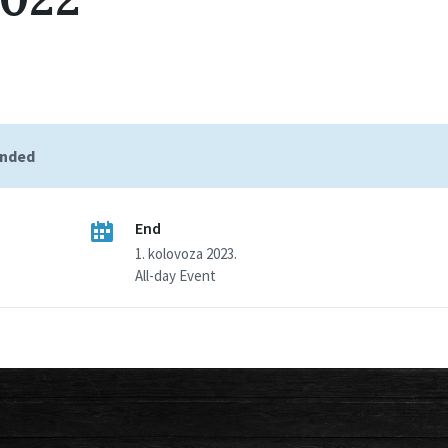
ended
End
1. kolovoza 2023.
All-day Event