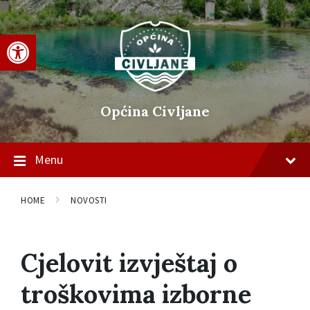
Skip
Skip
Skip
to
to
to
content
main
footer
Open toolbar
navigation
Općina Civljane
Menu
HOME
NOVOSTI
Cjelovit izvještaj o
troškovima izborne