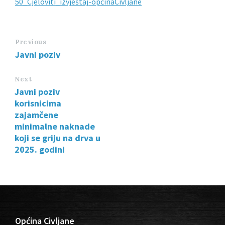
50_Cjeloviti_izvještaj-općinaCivljane
Previous
Javni poziv
Next
Javni poziv
korisnicima
zajamčene
minimalne naknade
koji se griju na drva u
2025. godini
Općina Civljane