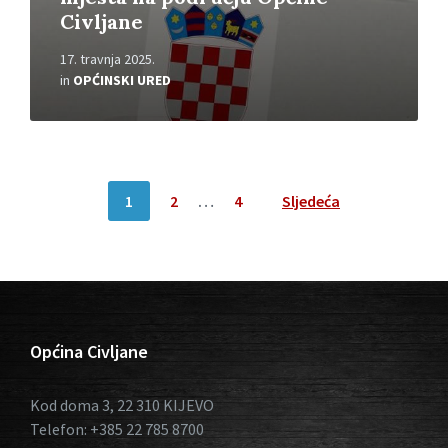
Civljane
17. travnja 2025.
in
OPĆINSKI URED
Brojevi
1
2
…
4
Sljedeća
stranica
objava
Općina Civljane
Kod doma 3, 22 310 KIJEVO
Telefon: +385 22 785 8700