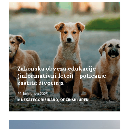
Read
More
Zakonska obveza edukacije
(informativni letci) – poticanje
zaštite životinja
29. kolovoza 2025.
in
NEKATEGORIZIRANO
,
OPĆINSKI URED
Read
More