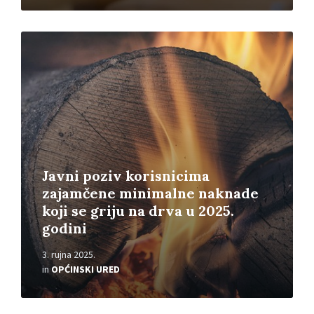
Read
More
Javni poziv korisnicima
zajamčene minimalne naknade
koji se griju na drva u 2025.
godini
3. rujna 2025.
in
OPĆINSKI URED