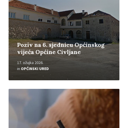
Poziv na 6. sjednicu Općinskog
vijeća Općine Civljane
17. ožujka 2026.
in
OPĆINSKI URED
Read
More