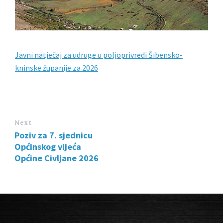
Javni natječaj za udruge u poljoprivredi Šibensko-
kninske županije za 2026
Next
Poziv za 7. sjednicu
Općinskog vijeća
Općine Civljane 2026