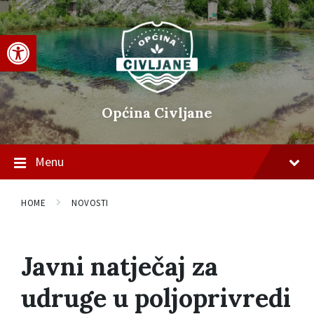
Skip
Skip
Skip
to
to
to
content
main
footer
Open toolbar
navigation
Općina Civljane
Menu
HOME
NOVOSTI
Javni natječaj za
udruge u poljoprivredi