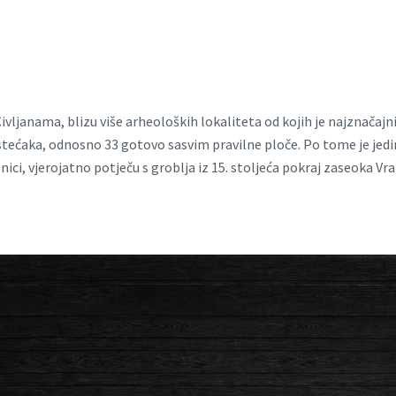
 Civljanama, blizu više arheoloških lokaliteta od kojih je najznačaj
stećaka, odnosno 33 gotovo sasvim pravilne ploče. Po tome je jedin
ci, vjerojatno potječu s groblja iz 15. stoljeća pokraj zaseoka Vr