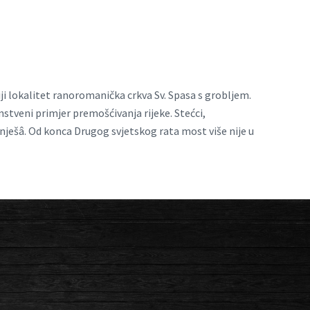
niji lokalitet ranoromanička crkva Sv. Spasa s grobljem.
stveni primjer premošćivanja rijeke. Stećci,
anješâ. Od konca Drugog svjetskog rata most više nije u