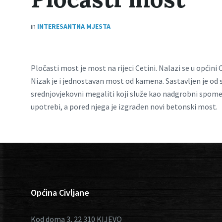
in
INTERESANTNA MJESTA
Pločasti most je most na rijeci Cetini. Nalazi se u općini
Nizak je i jednostavan most od kamena. Sastavljen je od 
srednjovjekovni megaliti koji služe kao nadgrobni spomeni
upotrebi, a pored njega je izgrađen novi betonski most.
Općina Civljane
Kod doma 3, 22 310 KIJEVO