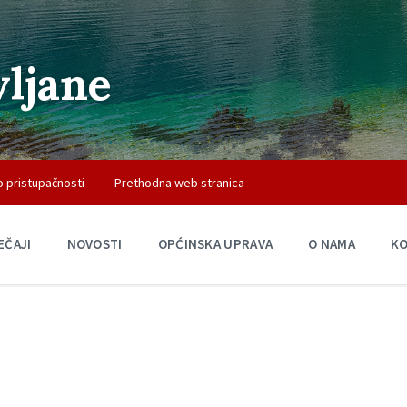
vljane
o pristupačnosti
Prethodna web stranica
EČAJI
NOVOSTI
OPĆINSKA UPRAVA
O NAMA
K