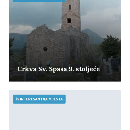
Crkva Sv. Spasa 9. stoljeće
More
Info
in
INTERESANTNA MJESTA