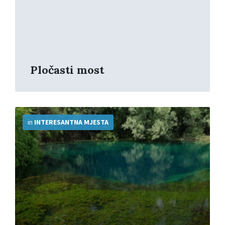
Pločasti most
More
Info
in
INTERESANTNA MJESTA