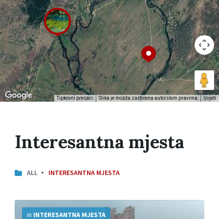
Tipkovni prečaci
Slika je možda zaštićena autorskim pravima
Uvjeti
Interesantna mjesta
ALL
INTERESANTNA MJESTA
More
Info
in
INTERESANTNA MJESTA