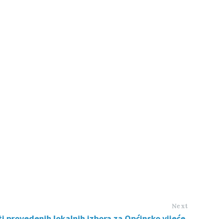
Next
i provedenih lokalnih izbora za Općinsko vijeće,