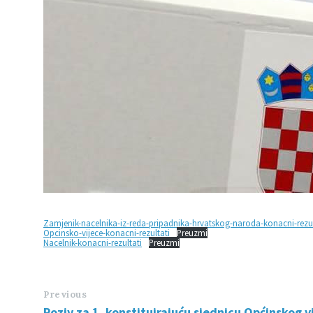
Zamjenik-nacelnika-iz-reda-pripadnika-hrvatskog-naroda-konacni-rezul
Opcinsko-vijece-konacni-rezultati
Preuzmi
Nacelnik-konacni-rezultati
Preuzmi
Previous
Poziv za 1. konstituirajuću sjednicu Općinskog v