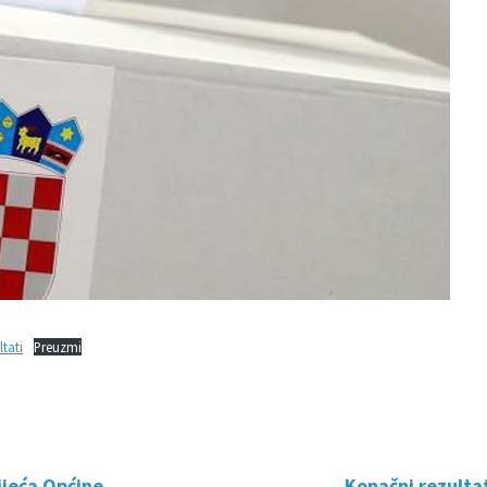
tati
Preuzmi
ijeća Općine
Konačni rezultat