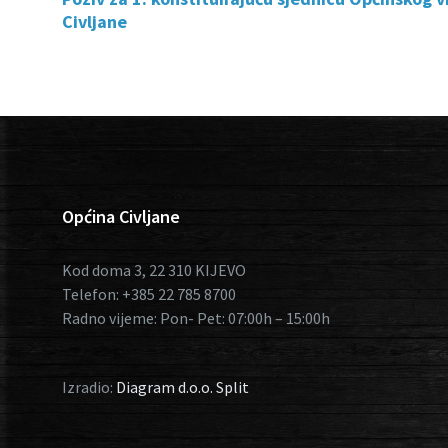
Civljane
Općina Civljane
Kod doma 3, 22 310 KIJEVO
Telefon: +385 22 785 8700
Radno vijeme: Pon- Pet: 07:00h – 15:00h
Izradio:
Diagram d.o.o. Split