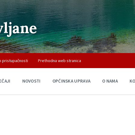
vljane
o pristupačnosti
Prethodna web stranica
EČAJI
NOVOSTI
OPĆINSKA UPRAVA
O NAMA
K