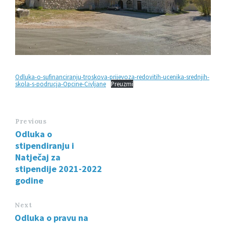
Odluka-o-sufinanciranju-troskova-prijevoza-redovitih-ucenika-srednjih-
skola-s-podrucja-Opcine-Civljane
Preuzmi
Previous
Odluka o
stipendiranju i
Natječaj za
stipendije 2021-2022
godine
Next
Odluka o pravu na