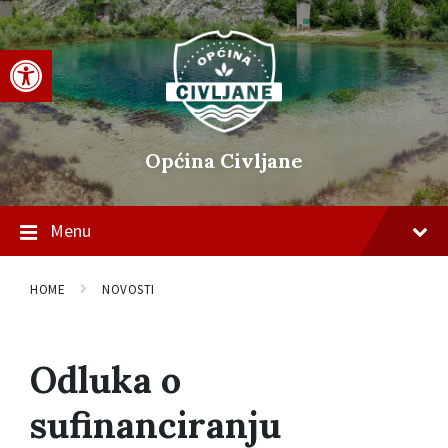
Skip
Skip
Skip
to
to
to
content
main
footer
Open toolbar
navigation
Općina Civljane
Menu
HOME
NOVOSTI
Odluka o
sufinanciranju